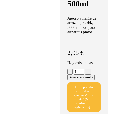
500ml
Jugoso vinagre de
arroz negro ddzj
500ml. ideal para
aliñar tus platos.
2,95
€
Hay existencias
Añadir al carrito
Comprando
este producto
ganarás
2
FFY
points ! (Solo
usuarios
registrados)