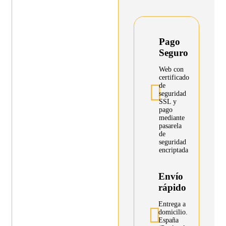
Pago
Seguro
Web con
certificado
de
seguridad
SSL y
pago
mediante
pasarela
de
seguridad
encriptada
Envío
rápido
Entrega a
domicilio.
España