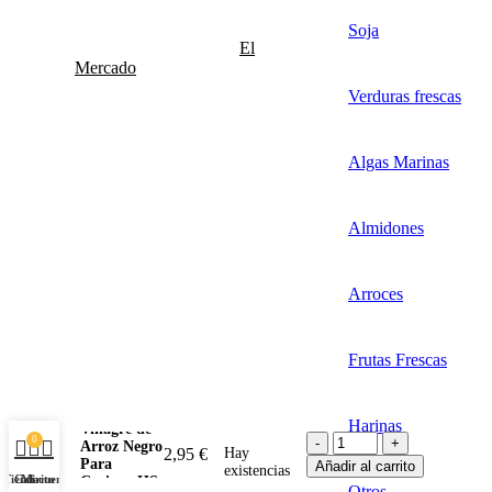
Soja
El
Mercado
Verduras frescas
Algas Marinas
Almidones
Arroces
Frutas Frescas
Harinas
Vinagre de
0
Arroz Negro
2,95
€
Hay
Para
Añadir al carrito
existencias
Tienda
Carrito
Mi cuenta
Cocinar HS
Otros