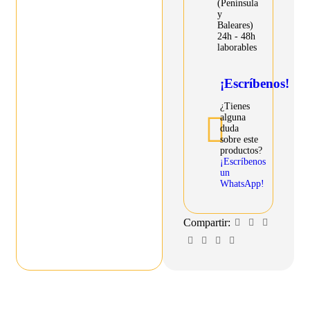
(Península
y
Baleares)
24h - 48h
laborables
¡Escríbenos!
¿Tienes
alguna
duda
sobre este
productos?
¡Escríbenos
un
WhatsApp!
Compartir: