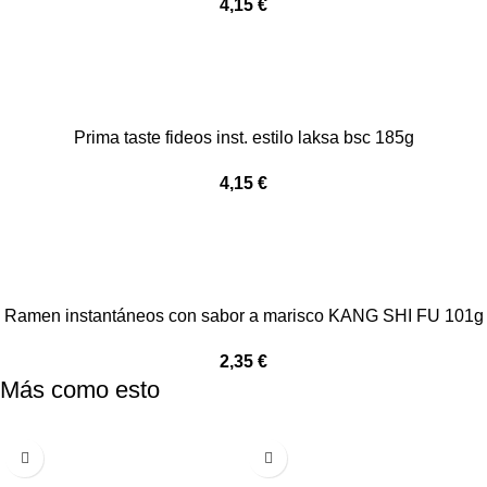
4,15
€
Prima taste fideos inst. estilo laksa bsc 185g
4,15
€
Ramen instantáneos con sabor a marisco KANG SHI FU 101g
2,35
€
Más como esto