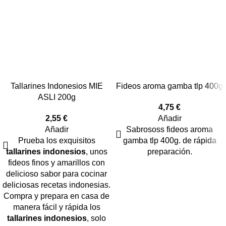
Tallarines Indonesios MIE
Fideos aroma gamba tlp 400g
ASLI 200g
4,75
€
2,55
€
Añadir
Añadir
Sabrososs fideos aroma
Prueba los exquisitos
gamba tlp 400g. de rápida
tallarines indonesios
, unos
preparación.
fideos finos y amarillos con
delicioso sabor para cocinar
deliciosas recetas indonesias.
Compra y prepara en casa de
manera fácil y rápida los
tallarines indonesios
, solo