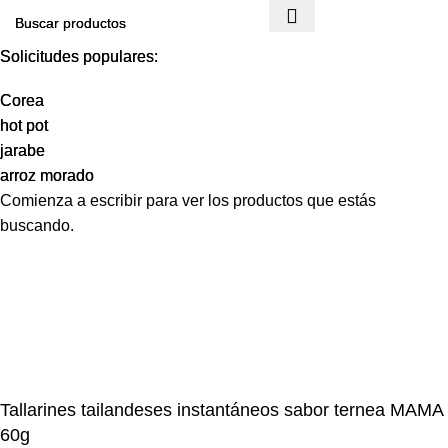
Solicitudes populares:
Solicitudes populares:
Corea
Corea
hot pot
hot pot
jarabe
jarabe
arroz morado
arroz morado
Comienza a escribir para ver los productos que estás
buscando.
Tallarines tailandeses instantáneos sabor ternea MAMA
60g