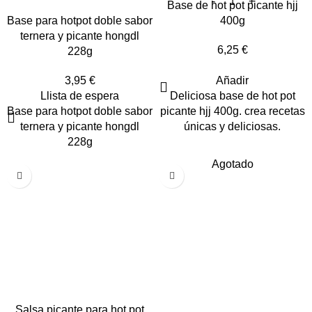
Base de hot pot picante hjj
Base para hotpot doble sabor
400g
ternera y picante hongdl
6,25
€
228g
3,95
€
Añadir
Llista de espera
Deliciosa base de hot pot
Base para hotpot doble sabor
picante hjj 400g. crea recetas
ternera y picante hongdl
únicas y deliciosas.
228g
Agotado
Salsa picante para hot pot