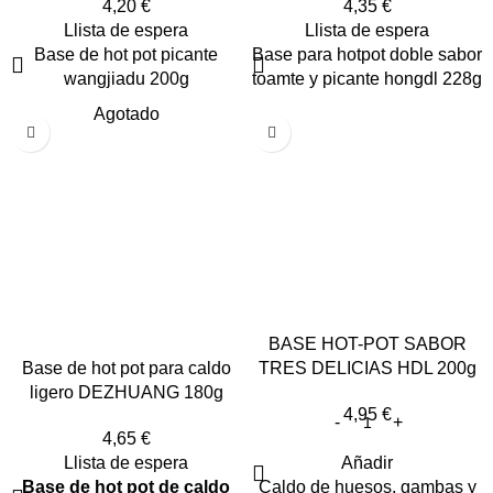
4,20
€
4,35
€
Llista de espera
Llista de espera
Base de hot pot picante
Base para hotpot doble sabor
wangjiadu 200g
toamte y picante hongdl 228g
Agotado
BASE HOT-POT SABOR
Base de hot pot para caldo
TRES DELICIAS HDL 200g
ligero DEZHUANG 180g
4,95
€
4,65
€
Llista de espera
Añadir
Base de hot pot de caldo
Caldo de huesos, gambas y