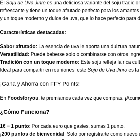
El
Soju de Uva Jinro
es una deliciosa variante del soju tradici
refrescante y tiene un toque afrutado perfecto para los amantes
y un toque moderno y dulce de uva, que lo hace perfecto para disf
Características destacadas:
Sabor afrutado:
La esencia de uva le aporta una dulzura natura
Versatilidad:
Puede beberse solo o combinarse con otros ingred
Tradición con un toque moderno:
Este soju refleja la rica c
Ideal para compartir en reuniones, este
Soju de Uva Jinro
es la
¡Gana y Ahorra con FFY Points!
En
Foodsforyou
, te premiamos cada vez que compras. ¡Acumul
¿Cómo Funciona?
1€ = 1 punto
: Por cada euro que gastes, sumas 1 punto.
¡200 puntos de bienvenida!
: Solo por registrarte como nuevo 