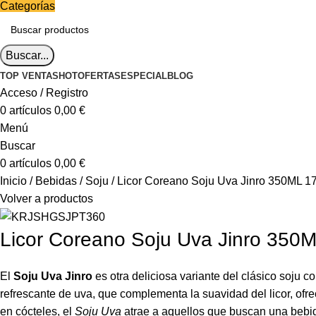
Categorías
Buscar...
TOP VENTAS
HOT
OFERTAS
ESPECIAL
BLOG
Acceso / Registro
0
artículos
0,00
€
Menú
Buscar
0
artículos
0,00
€
Inicio
Bebidas
Soju
Licor Coreano Soju Uva Jinro 350ML 1
Volver a productos
Licor Coreano Soju Uva Jinro 350
El
Soju Uva Jinro
es otra deliciosa variante del clásico soju 
refrescante de uva, que complementa la suavidad del licor, ofr
en cócteles, el
Soju Uva
atrae a aquellos que buscan una bebida