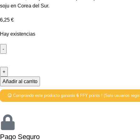
soju en Corea del Sur.
6,25
€
Hay existencias
Añadir al carrito
Comprando este producto ganarás
6
FFY points ! (Solo usuarios regis
Pago Seguro