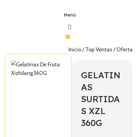
Menú
0
Inicio
Top Ventas
Ofertas
GELATIN
AS
SURTIDA
S XZL
360G