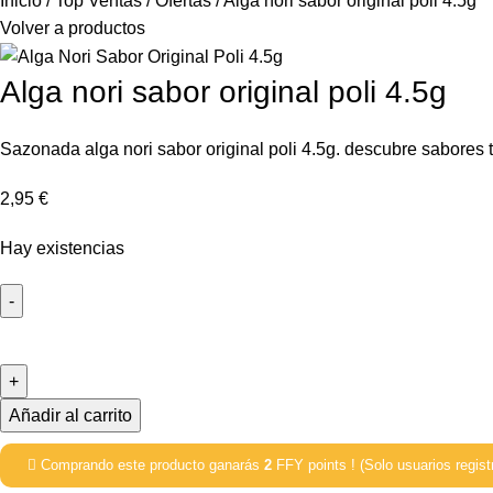
Inicio
Top Ventas
Ofertas
Alga nori sabor original poli 4.5g
Volver a productos
Alga nori sabor original poli 4.5g
Sazonada alga nori sabor original poli 4.5g. descubre sabores t
2,95
€
Hay existencias
Añadir al carrito
Comprando este producto ganarás
2
FFY points ! (Solo usuarios regist