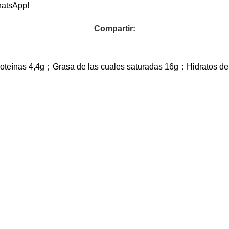
hatsApp!
Compartir:
roteínas 4,4g；Grasa de las cuales saturadas 16g；Hidratos d