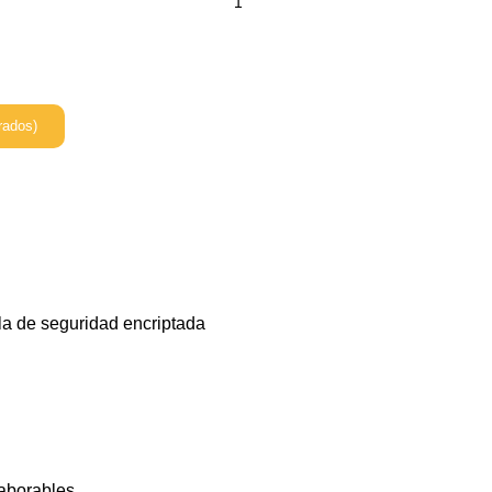
rados)
la de seguridad encriptada
laborables