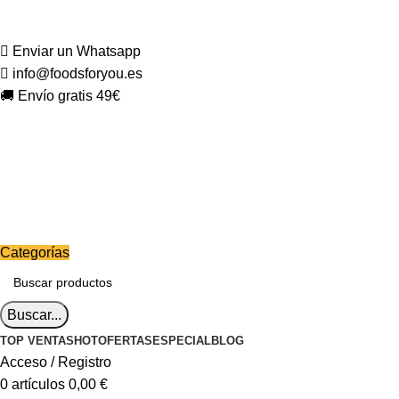
Enviar un Whatsapp
info@foodsforyou.es
🚚 Envío gratis 49€
Categorías
Buscar...
TOP VENTAS
HOT
OFERTAS
ESPECIAL
BLOG
Acceso / Registro
0
artículos
0,00
€