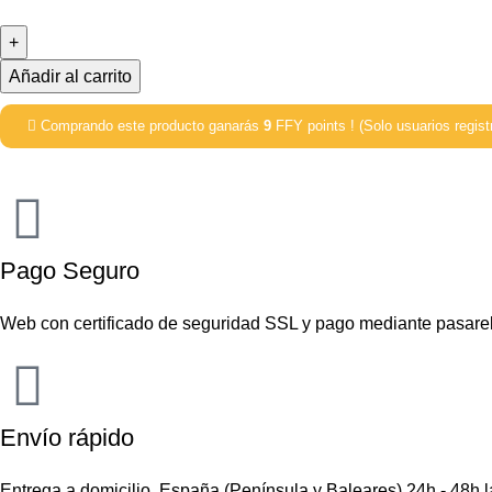
Añadir al carrito
Comprando este producto ganarás
9
FFY points ! (Solo usuarios regist
Pago Seguro
Web con certificado de seguridad SSL y pago mediante pasare
Envío rápido
Entrega a domicilio. España (Península y Baleares) 24h - 48h 