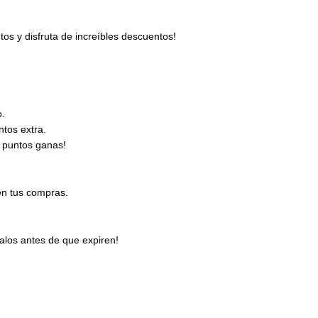
s y disfruta de increíbles descuentos!
o.
tos extra.
 puntos ganas!
en tus compras.
los antes de que expiren!