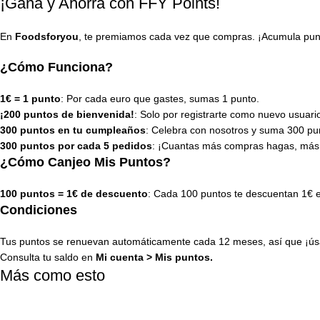
¡Gana y Ahorra con FFY Points!
En
Foodsforyou
, te premiamos cada vez que compras. ¡Acumula punto
¿Cómo Funciona?
1€ = 1 punto
: Por cada euro que gastes, sumas 1 punto.
¡200 puntos de bienvenida!
: Solo por registrarte como nuevo usuari
300 puntos en tu cumpleaños
: Celebra con nosotros y suma 300 pun
300 puntos por cada 5 pedidos
: ¡Cuantas más compras hagas, más
¿Cómo Canjeo Mis Puntos?
100 puntos = 1€ de descuento
: Cada 100 puntos te descuentan 1€ 
Condiciones
Tus puntos se renuevan automáticamente cada 12 meses, así que ¡úsa
Consulta tu saldo en
Mi cuenta
>
Mis puntos
.
Más como esto