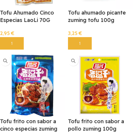
Tofu Ahumado Cinco
Tofu ahumado picante
Especias LaoLi 70G
zuming tofu 100g
2,95
€
3,25
€
Añadir
Añadir
Tofu frito con sabor a
Tofu frito con sabor a
cinco especias zuming
pollo zuming 100g