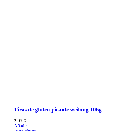
Tiras de gluten picante weilong 106g
2,95
€
Añadir