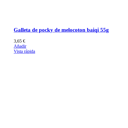
Galleta de pocky de melocoton baiqi 55g
3,65
€
Añadir
Vista rápida