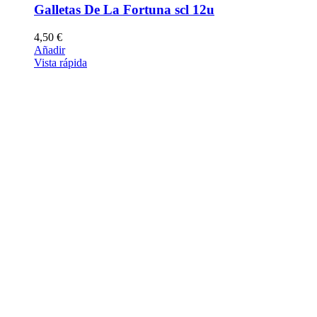
Galletas De La Fortuna scl 12u
4,50
€
Añadir
Vista rápida