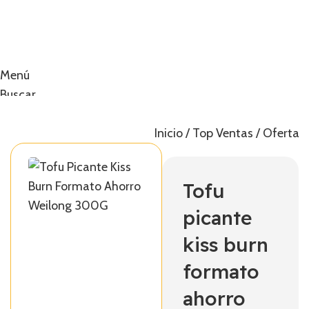
Menú
Buscar
0
artículos
0,00
€
Inicio
Top Ventas
Ofertas
Tofu
picante
kiss burn
formato
ahorro