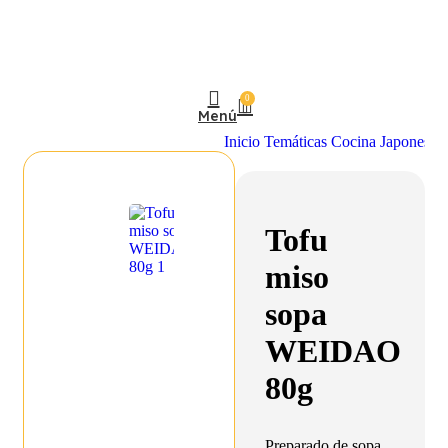
0
Menú
Inicio
Temáticas
Cocina Japonesa
Tofu
miso
sopa
WEIDAO
80g
Preparado de sopa