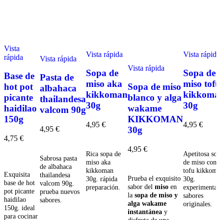
Vista
Vista rápida
Vista rápida
rápida
Vista rápida
Vista rápida
Sopa de
Sopa de
Base de
Pasta de
miso aka
miso tof
hot pot
Sopa de miso
albahaca
kikkoman
kikkoma
picante
blanco y alga
thailandesa
30g
30g
haidilao
wakame
valcom 90g
150g
KIKKOMAN
4,95
€
4,95
€
4,95
€
30g
4,75
€
Añadir
Añadir
Añadir
4,95
€
Añadir
Rica sopa de
Apetitosa so
Sabrosa pasta
miso aka
de miso con
Añadir
de albahaca
kikkoman
tofu kikkom
Exquisita
thailandesa
Prueba el exquisito
30g. rápida
30g.
base de hot
valcom 90g.
sabor del
miso
en
preparación.
experimenta
pot picante
prueba nuevos
la
sopa de miso y
sabores
haidilao
sabores.
alga wakame
originales.
150g. ideal
instantánea
y
para cocinar