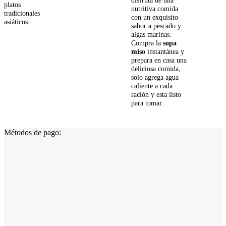
disfruta de una
platos
nutritiva comida
tradicionales
con un exquisito
asiáticos.
sabor a pescado y
algas marinas.
Compra la
sopa
miso
instantánea y
prepara en casa una
deliciosa comida,
solo agrega agua
caliente a cada
ración y esta listo
para tomar.
Métodos de pago: