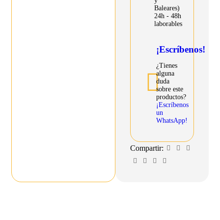
y
Baleares)
24h - 48h
laborables
¡Escríbenos!
¿Tienes
alguna
duda
sobre este
productos?
¡Escríbenos
un
WhatsApp!
Compartir: