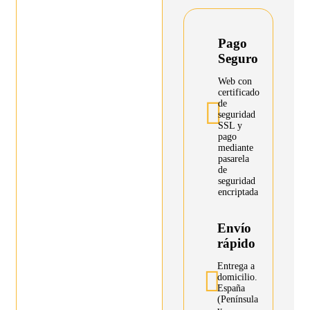
Pago
Seguro
Web con
certificado
de
seguridad
SSL y
pago
mediante
pasarela
de
seguridad
encriptada
Envío
rápido
Entrega a
domicilio.
España
(Península