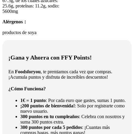
67.3g, de los cuales azúcares:
25.6g, proteínas: 11.2g, sodio:
5600mg
Alérgenos：
productos de soya
¡Gana y Ahorra con FFY Points!
En
Foodsforyou
, te premiamos cada vez que compras.
¡Acumula puntos y disfruta de increíbles descuentos!
¿Cómo Funciona?
1€ = 1 punto
: Por cada euro que gastes, sumas 1 punto.
¡200 puntos de bienvenida!
: Solo por registrarte como
nuevo usuario.
300 puntos en tu cumpleaños
: Celebra con nosotros y
suma 300 puntos extra.
300 puntos por cada 5 pedidos
: ¡Cuantas más
compras hagas, más puntos ganas!