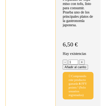
miso con tofu, listo
para consumir.
Prueba uno de los
principales platos de
la gastronomía
japonesa.
6,50
€
Hay existencias
Añadir al carrito
Comprando
este producto
ganarás
6
FFY
points ! (Solo
usuarios
registrados)