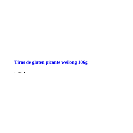
Tiras de gluten picante weilong 106g
2,95
€
AÑADIR