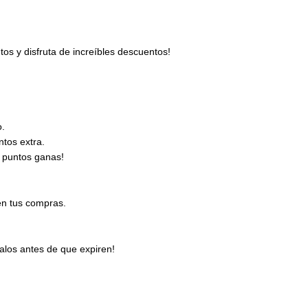
s y disfruta de increíbles descuentos!
o.
tos extra.
 puntos ganas!
en tus compras.
los antes de que expiren!