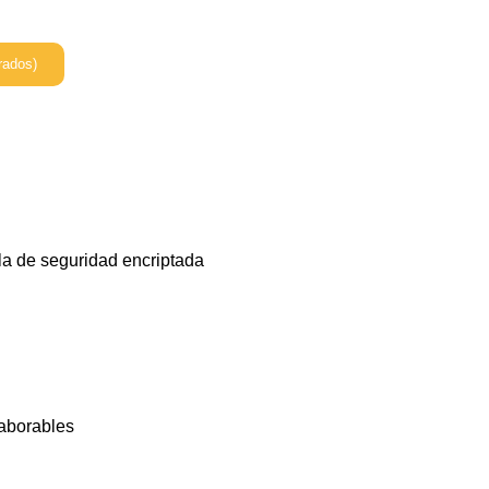
rados)
la de seguridad encriptada
laborables