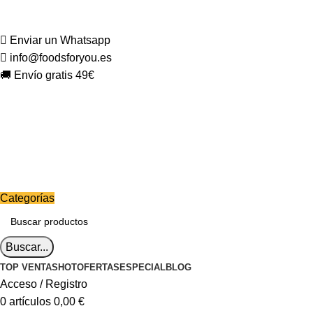
Enviar un Whatsapp
info@foodsforyou.es
🚚 Envío gratis 49€
Categorías
Buscar...
TOP VENTAS
HOT
OFERTAS
ESPECIAL
BLOG
Acceso / Registro
0
artículos
0,00
€