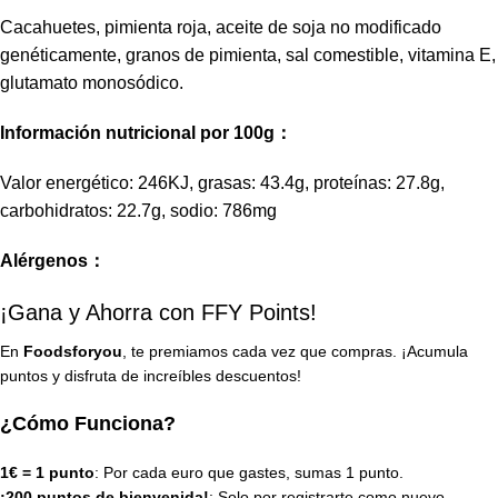
Cacahuetes, pimienta roja, aceite de soja no modificado
genéticamente, granos de pimienta, sal comestible, vitamina E,
glutamato monosódico.
Información nutricional por 100g：
Valor energético: 246KJ, grasas: 43.4g, proteínas: 27.8g,
carbohidratos: 22.7g, sodio: 786mg
Alérgenos：
¡Gana y Ahorra con FFY Points!
En
Foodsforyou
, te premiamos cada vez que compras. ¡Acumula
puntos y disfruta de increíbles descuentos!
¿Cómo Funciona?
1€ = 1 punto
: Por cada euro que gastes, sumas 1 punto.
¡200 puntos de bienvenida!
: Solo por registrarte como nuevo