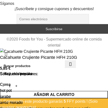
Síganos
¡Suscríbete y consigue cupones y descuentos!
©2020 Foods for You - Supermercado online de comida
oriental
Cacahuete Crujiente Picante HFH 210G
5,85
€
Hay existencias
Solicitudes populares:
Solicitudes populares:
Corea
Corea
hot pot
hot pot
AÑADIR AL CARRITO
jarabe
jarabe
Comprando este producto ganarás
5
FFY points ! (Solo
arroz morado
arroz morado
usuarios registrados)