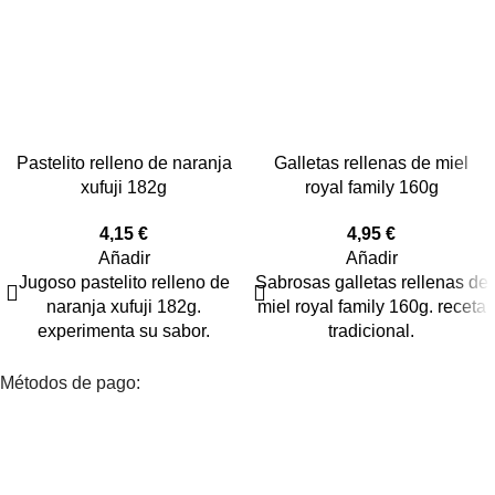
Pastelito relleno de naranja
Galletas rellenas de miel
xufuji 182g
royal family 160g
4,15
€
4,95
€
Añadir
Añadir
Jugoso pastelito relleno de
Sabrosas galletas rellenas de
naranja xufuji 182g.
miel royal family 160g. receta
experimenta su sabor.
tradicional.
Métodos de pago: