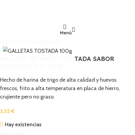
Menú
Inicio
Top Ventas
Ofertas
GALLETA DE ARROZ TOSTADA SABOR
ORIGINAL WW 100g
Hecho de harina de trigo de alta calidad y huevos
frescos, frito a alta temperatura en placa de hierro,
Corea
crujiente pero no graso.
hot pot
jarabe
3,55
€
arroz morado
Hay existencias