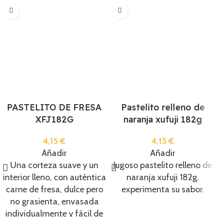
PASTELITO DE FRESA
Pastelito relleno de
XFJ182G
naranja xufuji 182g
4,15
€
4,15
€
Añadir
Añadir
Una corteza suave y un
Jugoso pastelito relleno de
interior lleno, con auténtica
naranja xufuji 182g.
carne de fresa, dulce pero
experimenta su sabor.
no grasienta, envasada
individualmente y fácil de