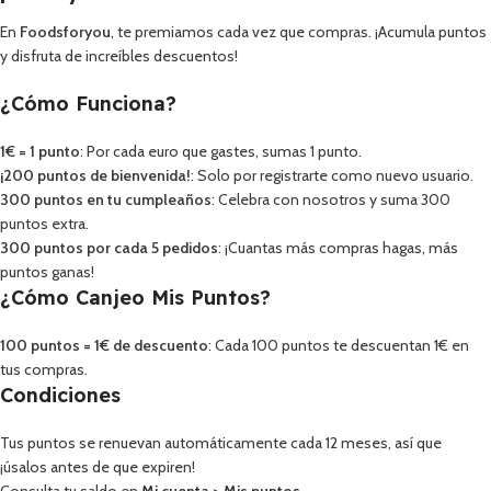
En
Foodsforyou
, te premiamos cada vez que compras. ¡Acumula puntos
y disfruta de increíbles descuentos!
¿Cómo Funciona?
1€ = 1 punto
: Por cada euro que gastes, sumas 1 punto.
¡200 puntos de bienvenida!
: Solo por registrarte como nuevo usuario.
300 puntos en tu cumpleaños
: Celebra con nosotros y suma 300
puntos extra.
300 puntos por cada 5 pedidos
: ¡Cuantas más compras hagas, más
puntos ganas!
¿Cómo Canjeo Mis Puntos?
100 puntos = 1€ de descuento
: Cada 100 puntos te descuentan 1€ en
tus compras.
Condiciones
Tus puntos se renuevan automáticamente cada 12 meses, así que
¡úsalos antes de que expiren!
Consulta tu saldo en
Mi cuenta
>
Mis puntos
.