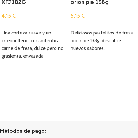
XFJ182G
orion pie 138g
4,15
€
5,15
€
Añadir
Añadir
Una corteza suave y un
Deliciosos pastelitos de fresa
interior lleno, con auténtica
orion pie 138g. descubre
carne de fresa, dulce pero no
nuevos sabores.
grasienta, envasada
individualmente y fácil de
transportar.
Métodos de pago: