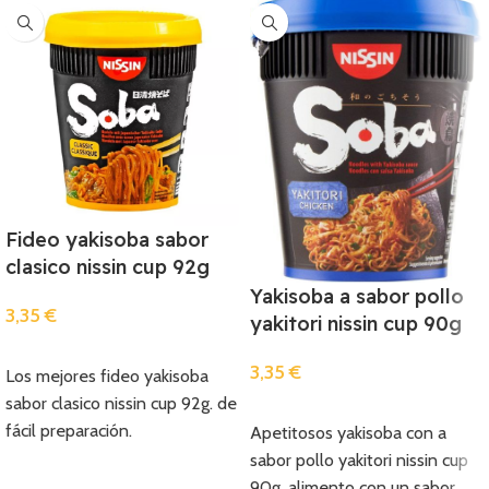
Fideo yakisoba sabor
clasico nissin cup 92g
Yakisoba a sabor pollo
3,35
€
yakitori nissin cup 90g
Añadir
3,35
€
Los mejores fideo yakisoba
sabor clasico nissin cup 92g. de
Añadir
fácil preparación.
Apetitosos yakisoba con a
sabor pollo yakitori nissin cup
90g. alimento con un sabor