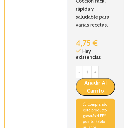
Cocción
fácil,
ràpida y
saludable
para
varias recetas.
4,75
€
Hay
existencias
Añadir Al
Carrito
Comprando
este producto
ganarás
4
FFY
points ! (Solo
usuarios