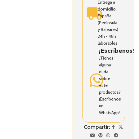
Entrega a
domicilio.
España
(Península
y Baleares)
24h - 48h
laborables
¡Escríbenos!
¿Tienes
alguna
duda
sobre
este
productos?
¡Escríbenos
un
WhatsApp!
Compartir: