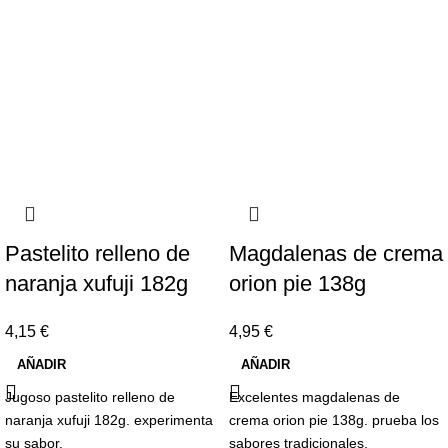
Pastelito relleno de
Magdalenas de crema
naranja xufuji 182g
orion pie 138g
4,15
€
4,95
€
AÑADIR
AÑADIR
Jugoso pastelito relleno de
Excelentes magdalenas de
naranja xufuji 182g. experimenta
crema orion pie 138g. prueba los
su sabor.
sabores tradicionales.