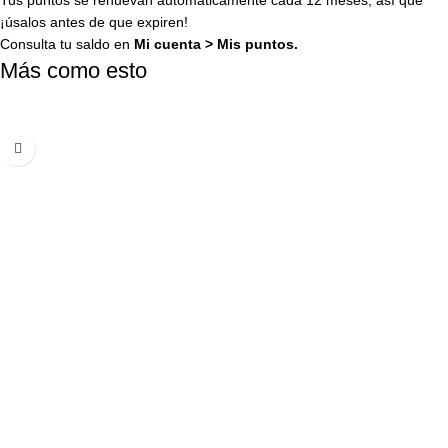
Tus puntos se renuevan automáticamente cada 12 meses, así que
¡úsalos antes de que expiren!
Consulta tu saldo en
Mi cuenta
>
Mis puntos
.
Más como esto