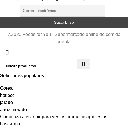
©2020 Foods for You - Supermercado online de comida
oriental
Solicitudes populares:
Solicitudes populares:
Corea
Corea
hot pot
hot pot
jarabe
jarabe
arroz morado
arroz morado
Comienza a escribir para ver los productos que estás
buscando.