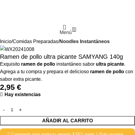
0
Menú
Inicio
Comidas Preparadas
Noodles Instantáneos
Ramen de pollo ultra picante SAMYANG 140g
Exquisito
ramen de pollo
instantáneo sabor
ultra picante
.
Agrega a tu compra y prepara el delicioso
ramen de pollo
con
sabor extra picante.
2,95
€
Hay existencias
AÑADIR AL CARRITO
Comprando este producto ganarás
2
FFY points ! (Solo usuarios