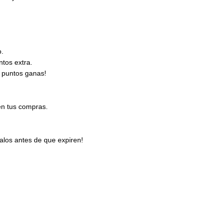
o.
tos extra.
 puntos ganas!
en tus compras.
los antes de que expiren!