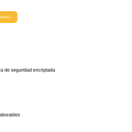
rados)
la de seguridad encriptada
laborables