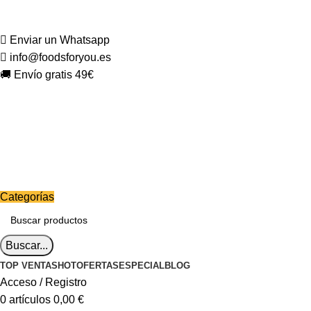
Enviar un Whatsapp
info@foodsforyou.es
🚚 Envío gratis 49€
Categorías
Buscar...
TOP VENTAS
HOT
OFERTAS
ESPECIAL
BLOG
Acceso / Registro
0
artículos
0,00
€