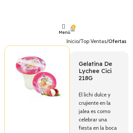
6
Menú
Inicio
Top Ventas
Ofertas
Gelatina De
Lychee Cici
218G
El lichi dulce y
crujiente en la
jalea es como
celebrar una
fiesta en la boca