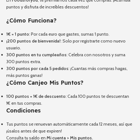
En
Foodsforyou
, te premiamos cada vez que compras. ¡Acumula
puntos y disfruta de increíbles descuentos!
¿Cómo Funciona?
1€ = 1 punto
: Por cada euro que gastes, sumas 1 punto.
¡200 puntos de bienvenida!
: Solo por registrarte como nuevo
usuario.
300 puntos en tu cumpleaños
: Celebra con nosotros y suma
300 puntos extra.
300 puntos por cada 5 pedidos
: ¡Cuantas más compras hagas,
más puntos ganas!
¿Cómo Canjeo Mis Puntos?
100 puntos = 1€ de descuento
: Cada 100 puntos te descuentan
1€ en tus compras.
Condiciones
Tus puntos se renuevan automáticamente cada 12 meses, así que
¡úsalos antes de que expiren!
Consulta tu saldo en
Mi cuenta
>
Mis puntos
.