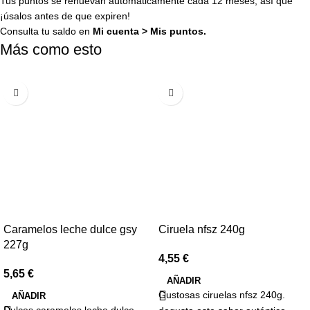
Tus puntos se renuevan automáticamente cada 12 meses, así que
¡úsalos antes de que expiren!
Consulta tu saldo en
Mi cuenta
>
Mis puntos
.
Más como esto
Caramelos leche dulce gsy
Ciruela nfsz 240g
227g
4,55
€
5,65
€
AÑADIR
Gustosas ciruelas nfsz 240g.
AÑADIR