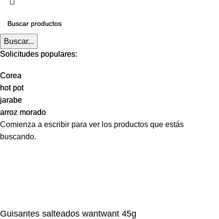
Buscar...
Buscar...
Solicitudes populares:
Solicitudes populares:
Corea
Corea
hot pot
hot pot
jarabe
jarabe
arroz morado
arroz morado
Comienza a escribir para ver los productos que estás
buscando.
Guisantes salteados wantwant 45g