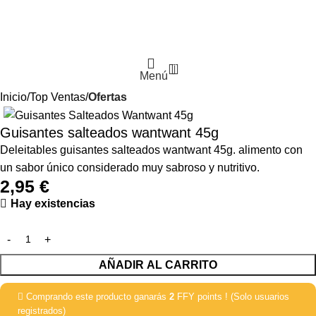
0
Menú
Inicio
Top Ventas
Ofertas
Guisantes salteados wantwant 45g
Deleitables guisantes salteados wantwant 45g. alimento con
un sabor único considerado muy sabroso y nutritivo.
2,95
€
Hay existencias
AÑADIR AL CARRITO
Comprando este producto ganarás
2
FFY points ! (Solo usuarios
registrados)