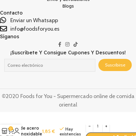
Blogs
Contacto
Enviar un Whatsapp
info@foodsforyou.es
Síganos
¡Suscríbete Y Consigue Cupones Y Descuentos!
©2020 Foods for You - Supermercado online de comida
oriental
Vaporera
de acero
Hay
0
1,85
€
existencias
inoxidable