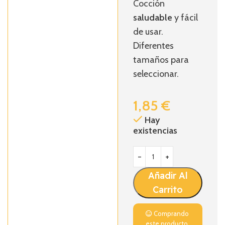
Cocción
saludable
y fácil
de usar.
Diferentes
tamaños para
seleccionar.
1,85
€
Hay
existencias
Añadir Al
Carrito
Comprando
este producto