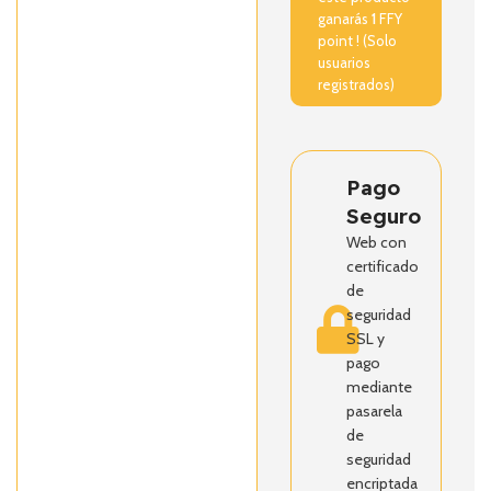
ganarás
1
FFY
point ! (Solo
usuarios
registrados)
Pago
Seguro
Web con
certificado
de
seguridad
SSL y
pago
mediante
pasarela
de
seguridad
encriptada