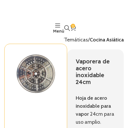
0
Menú
Inicio
Temáticas
Cocina Asiática
Vaporera de
acero
inoxidable
24cm
Hoja de acero
inoxidable para
vapor
24cm para
uso amplio.