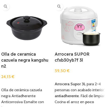
Olla de ceramica
Arrocera SUPOR
cazuela negra kangshu
cfxb30yb7f 3l
n2
59,50
€
24,15
€
Añadir
Arrocera Supor 3L
para 2-4
Añadir
Olla de cerámica cazuela
personas con acabado interior
negra Antiadherente
antiadherente
. Fácil de limpiar.
Anticorrosiva Esmalte con
Cocina el arroz en
poco