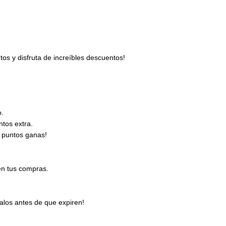
s y disfruta de increíbles descuentos!
o.
tos extra.
 puntos ganas!
en tus compras.
los antes de que expiren!