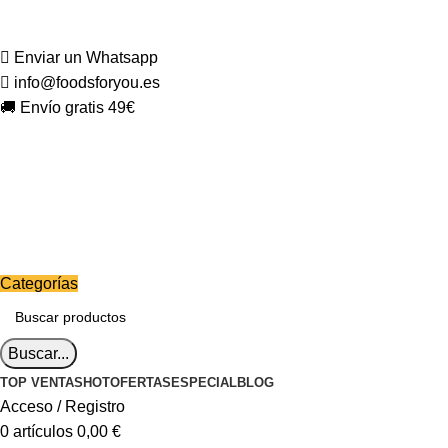
Enviar un Whatsapp
info@foodsforyou.es
🚚 Envío gratis 49€
Categorías
Buscar...
TOP VENTAS
HOT
OFERTAS
ESPECIAL
BLOG
Acceso / Registro
0
artículos
0,00
€