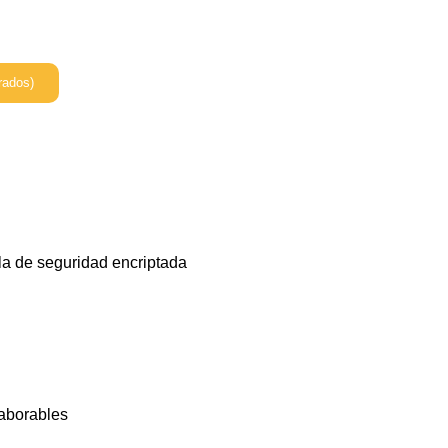
rados)
la de seguridad encriptada
laborables