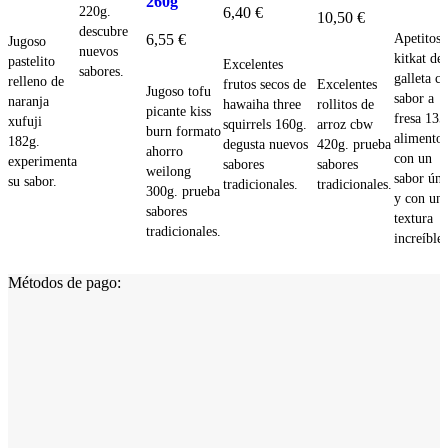
260g
220g.
6,40
€
10,50
€
Añadi
Añadir
descubre
Apetitoso
6,55
€
Jugoso
Añadir
Añadir
nuevos
kitkat de
pastelito
Excelentes
sabores.
Añadir
galleta c
relleno de
Excelentes
frutos secos de
Jugoso tofu
sabor a
naranja
rollitos de
hawaiha three
picante kiss
fresa 135
xufuji
arroz cbw
squirrels 160g.
burn formato
alimento
182g.
420g. prueba
degusta nuevos
ahorro
con un
experimenta
sabores
sabores
weilong
sabor úni
su sabor.
tradicionales.
tradicionales.
300g. prueba
y con un
sabores
textura
tradicionales.
increíble.
Métodos de pago: