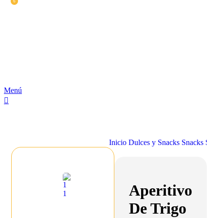
6
Menú
Buscar
31,00
€
Inicio
Dulces y Snacks
Snacks Sal
Aperitivo
De Trigo