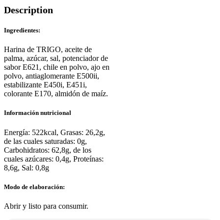
Description
Ingredientes:
Harina de TRIGO, aceite de
palma, azúcar, sal, potenciador de
sabor E621, chile en polvo, ajo en
polvo, antiaglomerante E500ii,
estabilizante E450i, E451i,
colorante E170, almidón de maíz.
Información nutricional
Energía: 522kcal, Grasas: 26,2g,
de las cuales saturadas: 0g,
Carbohidratos: 62,8g, de los
cuales azúcares: 0,4g, Proteínas:
8,6g, Sal: 0,8g
Modo de elaboración:
Abrir y listo para consumir.