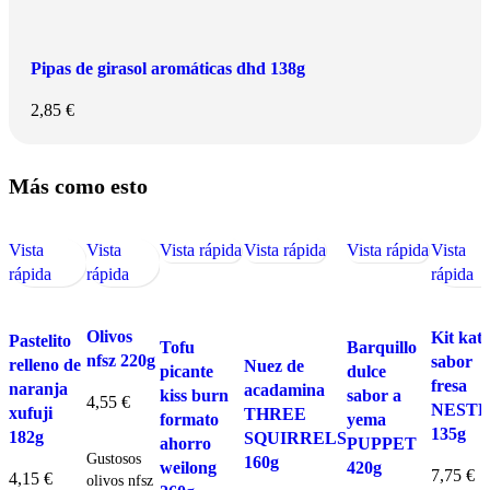
Pipas de girasol aromáticas dhd 138g
2,85
€
Más como esto
Vista
Vista
Vista rápida
Vista rápida
Vista rápida
Vista
rápida
rápida
rápida
Olivos
Kit kat
Pastelito
Tofu
Barquillo
nfsz 220g
sabor
relleno de
Nuez de
picante
dulce
fresa
naranja
acadamina
kiss burn
sabor a
4,55
€
NEST
xufuji
THREE
formato
yema
135g
182g
Añadir
SQUIRRELS
ahorro
PUPPET
Gustosos
160g
weilong
420g
7,75
€
4,15
€
olivos nfsz