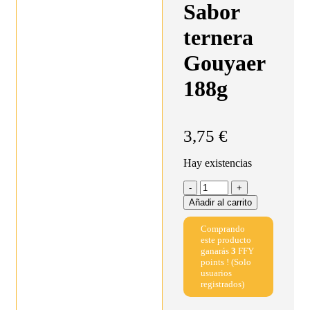
Sabor
ternera
Gouyaer
188g
3,75
€
Hay existencias
Añadir al carrito
Comprando
este producto
ganarás
3
FFY
points ! (Solo
usuarios
registrados)