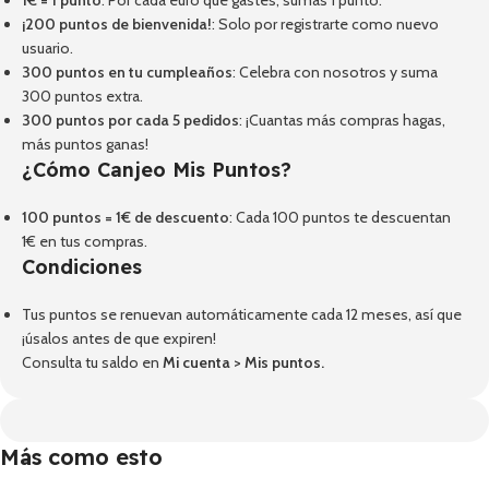
1€ = 1 punto
: Por cada euro que gastes, sumas 1 punto.
¡200 puntos de bienvenida!
: Solo por registrarte como nuevo
usuario.
300 puntos en tu cumpleaños
: Celebra con nosotros y suma
300 puntos extra.
300 puntos por cada 5 pedidos
: ¡Cuantas más compras hagas,
más puntos ganas!
¿Cómo Canjeo Mis Puntos?
100 puntos = 1€ de descuento
: Cada 100 puntos te descuentan
1€ en tus compras.
Condiciones
Tus puntos se renuevan automáticamente cada 12 meses, así que
¡úsalos antes de que expiren!
Consulta tu saldo en
Mi cuenta
>
Mis puntos
.
Más como esto