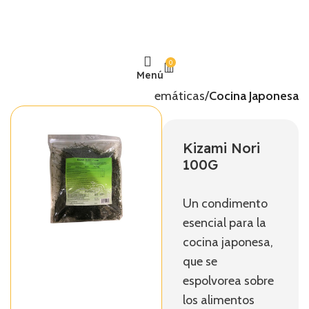
0
Menú
Inicio
Temáticas
Cocina Japonesa
Kizami Nori
100G
Un condimento
esencial para la
cocina japonesa,
que se
espolvorea sobre
los alimentos