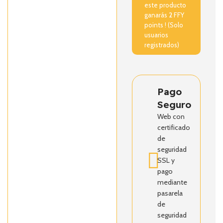
este producto
ganarás
2
FFY
points ! (Solo
usuarios
registrados)
Pago
Seguro
Web con
certificado
de
seguridad
SSL y
pago
mediante
pasarela
de
seguridad