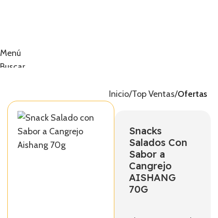
Menú
Buscar
0
artículos
0,00
€
Inicio
Top Ventas
Ofertas
Snacks
Salados Con
Sabor a
Cangrejo
AISHANG
70G