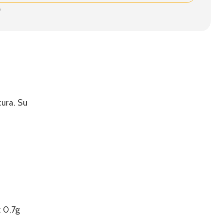
cura. Su
: 0,7g