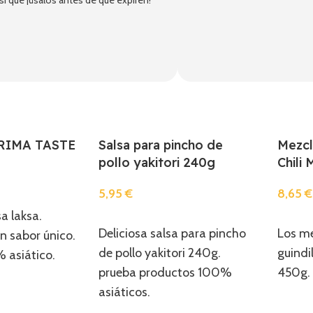
 que ¡úsalos antes de que expiren!
 PRIMA TASTE
Salsa para pincho de
Mezcl
pollo yakitori 240g
Chili
5,95
€
8,65
€
a laksa.
Añadir
Añadi
Deliciosa salsa para pincho
Los me
n sabor único.
de pollo yakitori 240g.
guindi
 asiático.
prueba productos 100%
450g. 
asiáticos.