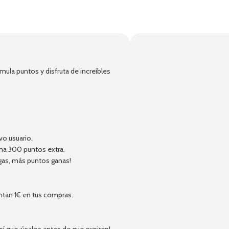
!
ula puntos y disfruta de increíbles
vo usuario.
ma 300 puntos extra.
gas, más puntos ganas!
ntan 1€ en tus compras.