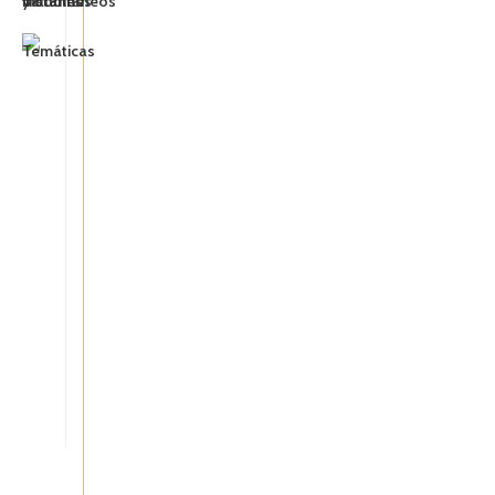
MÁS
Recetas, consejos y
Receta de fideos de arroz
salteados
Condiciones de venta
Envío y devoluciones