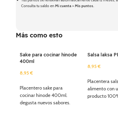
Tus puntos se renuevan automáticamente cada 12 meses, así
Consulta tu saldo en
Mi cuenta
>
Mis puntos
.
Más como esto
Sake para cocinar hinode
Salsa laksa
400ml
8,95
€
8,95
€
Añadir
Placentera sals
Añadir
Placentero sake para
alimento con u
cocinar hinode 400ml.
producto 100%
degusta nuevos sabores.