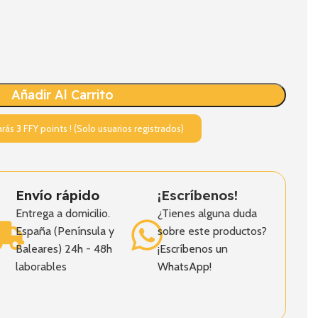
Añadir Al Carrito
arás
3
FFY points ! (Solo usuarios registrados)
Envío rápido
¡Escríbenos!
Entrega a domicilio.
¿Tienes alguna duda
España (Península y
sobre este productos?
Baleares) 24h - 48h
¡Escríbenos un
laborables
WhatsApp!