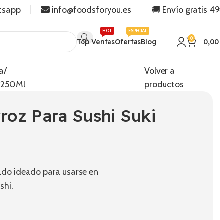
tsapp
info@foodsforyou.es
🚚 Envío gratis 4
HOT
ESPECIAL
0
Top Ventas
Ofertas
Blog
0,0
a
Volver a
i 250Ml
productos
roz Para Sushi Suki
do ideado para usarse en
shi.