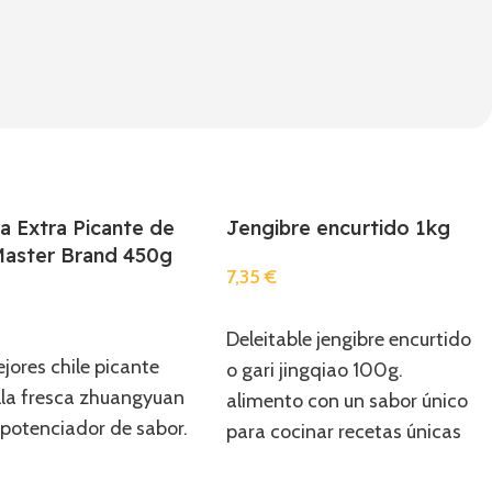
a Extra Picante de
Jengibre encurtido 1kg
 Master Brand 450g
7,35
€
Añadir
Deleitable jengibre encurtido
r
jores chile picante
o gari jingqiao 100g.
lla fresca zhuangyuan
alimento con un sabor único
potenciador de sabor.
para cocinar recetas únicas
y deliciosas.