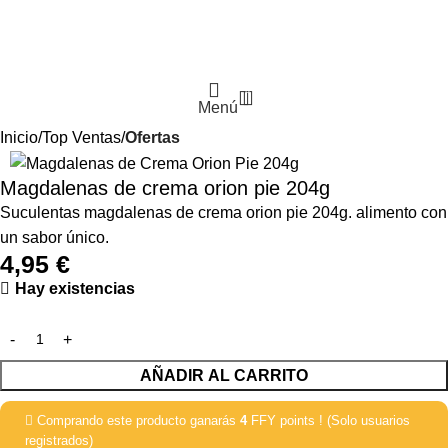
0
Menú
Inicio
Top Ventas
Ofertas
Magdalenas de crema orion pie 204g
Suculentas magdalenas de crema orion pie 204g. alimento con
un sabor único.
4,95
€
Hay existencias
AÑADIR AL CARRITO
Comprando este producto ganarás
4
FFY points ! (Solo usuarios
registrados)