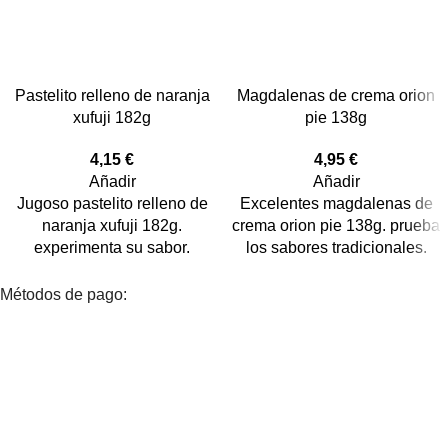
Pastelito relleno de naranja
Magdalenas de crema orion
xufuji 182g
pie 138g
4,15
€
4,95
€
Añadir
Añadir
Jugoso pastelito relleno de
Excelentes magdalenas de
naranja xufuji 182g.
crema orion pie 138g. prueba
experimenta su sabor.
los sabores tradicionales.
Métodos de pago: