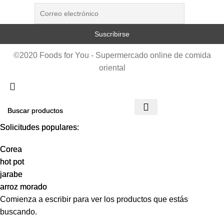
©2020 Foods for You - Supermercado online de comida
oriental
Solicitudes populares:
Solicitudes populares:
Corea
Corea
hot pot
hot pot
jarabe
jarabe
arroz morado
arroz morado
Comienza a escribir para ver los productos que estás
buscando.