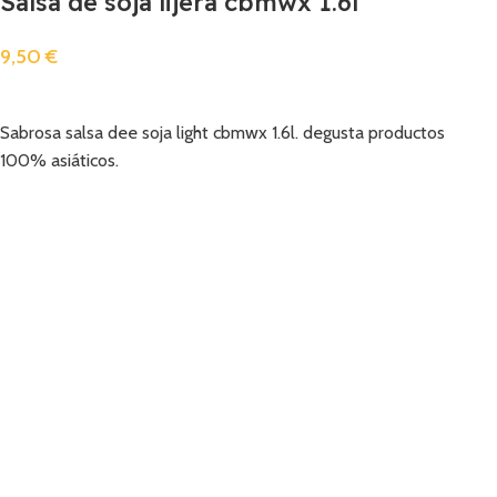
Salsa de soja lijera cbmwx 1.6l
9,50
€
Añadir
Sabrosa salsa dee soja light cbmwx 1.6l. degusta productos
100% asiáticos.