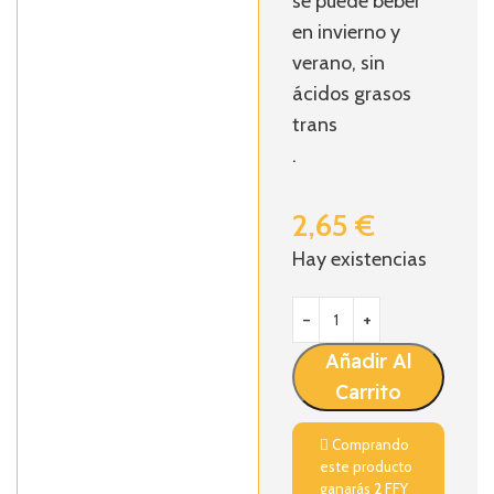
se puede beber
en invierno y
verano, sin
ácidos grasos
trans
.
2,65
€
Hay existencias
Añadir Al
Carrito
Comprando
este producto
ganarás
2
FFY