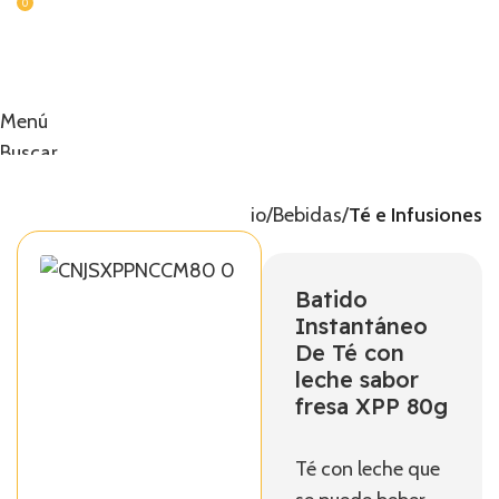
0
Menú
Buscar
0,00
€
Inicio
Bebidas
Té e Infusiones
Batido
Instantáneo
De Té con
leche sabor
fresa XPP 80g
Té con leche que