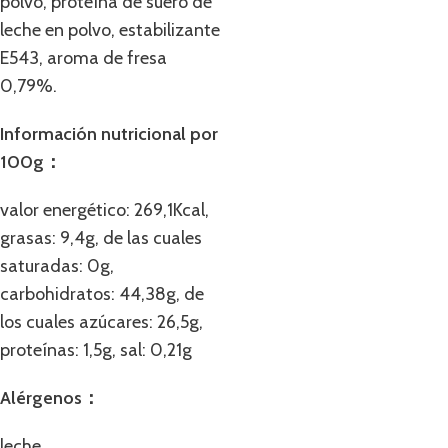
polvo, proteína de suero de
leche en polvo, estabilizante
E543, aroma de fresa
0,79%.
Información nutricional por
100g：
valor energético: 269,1Kcal,
grasas: 9,4g, de las cuales
saturadas: 0g,
carbohidratos: 44,38g, de
los cuales azúcares: 26,5g,
proteínas: 1,5g, sal: 0,21g
Alérgenos：
leche