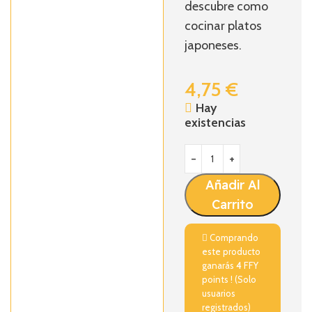
descubre como
cocinar platos
japoneses.
4,75
€
Hay
existencias
Añadir Al
Carrito
Comprando
este producto
ganarás
4
FFY
points ! (Solo
usuarios
registrados)