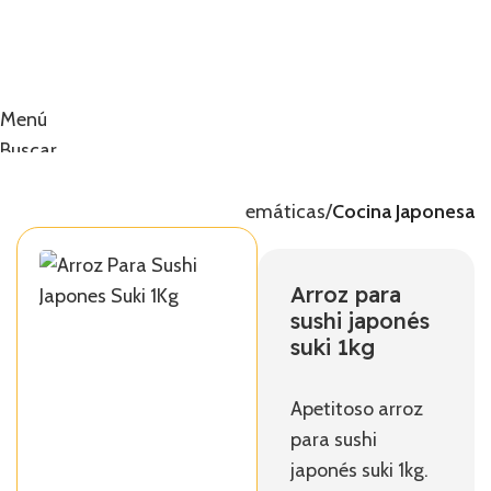
Menú
Buscar
0
artículos
0,00
€
Inicio
Temáticas
Cocina Japonesa
Arroz para
sushi japonés
suki 1kg
Apetitoso arroz
para sushi
japonés suki 1kg.