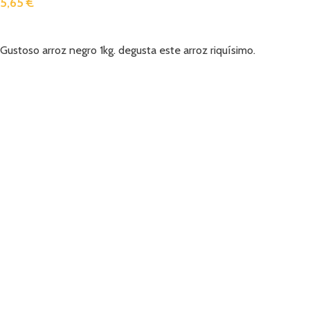
5,65
€
Añadir
Gustoso arroz negro 1kg. degusta este arroz riquísimo.