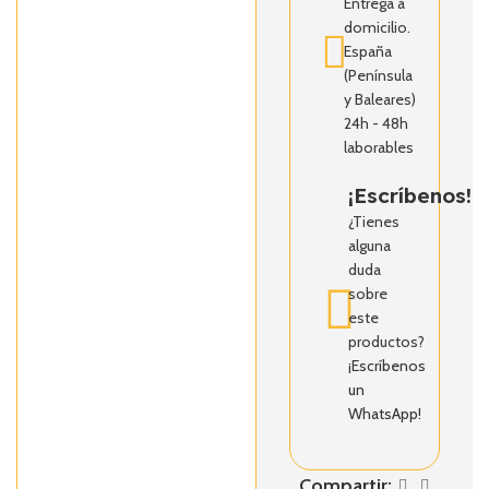
Entrega a
domicilio.
España
(Península
y Baleares)
24h - 48h
laborables
¡Escríbenos!
¿Tienes
alguna
duda
sobre
este
productos?
¡Escríbenos
un
WhatsApp!
Compartir: