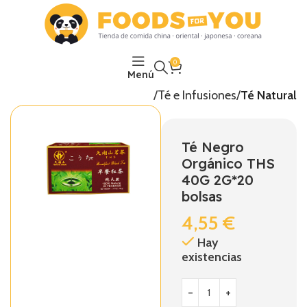
0
Menú
Inicio
Bebidas
Té e Infusiones
Té Natural
Té Negro
Orgánico THS
40G 2G*20
bolsas
4,55
€
Hay
existencias