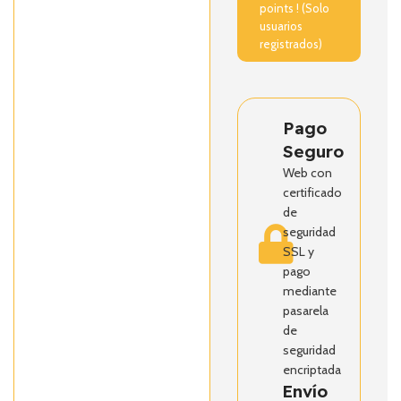
points ! (Solo
usuarios
registrados)
Pago
Seguro
Web con
certificado
de
seguridad
SSL y
pago
mediante
pasarela
de
seguridad
encriptada
Envío