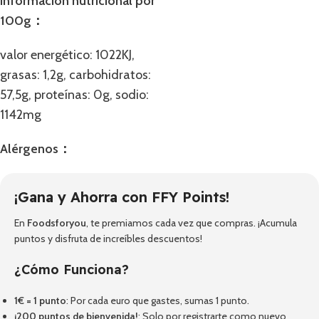
Información nutricional por
100g：
valor energético: 1022KJ,
grasas: 1,2g, carbohidratos:
57,5g, proteínas: 0g, sodio:
1142mg
Alérgenos：
¡Gana y Ahorra con FFY Points!
En
Foodsforyou
, te premiamos cada vez que compras. ¡Acumula
puntos y disfruta de increíbles descuentos!
¿Cómo Funciona?
1€ = 1 punto
: Por cada euro que gastes, sumas 1 punto.
¡200 puntos de bienvenida!
: Solo por registrarte como nuevo