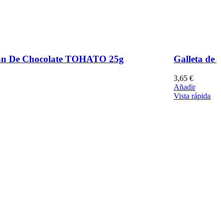
han De Chocolate TOHATO 25g
Galleta de 
3,65
€
Añadir
Vista rápida