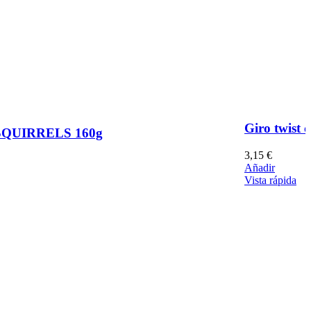
Giro twist 
 SQUIRRELS 160g
3,15
€
Añadir
Vista rápida