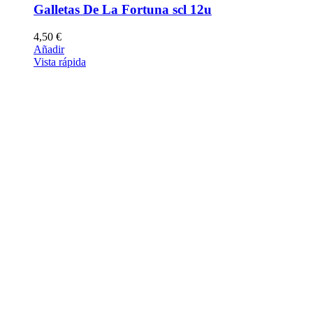
Galletas De La Fortuna scl 12u
4,50
€
Añadir
Vista rápida