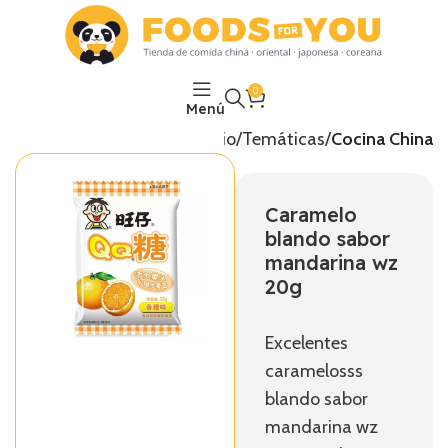
0
Menú
Inicio
Temáticas
Cocina China
Caramelo
blando sabor
mandarina wz
20g
Excelentes
caramelosss
blando sabor
mandarina wz