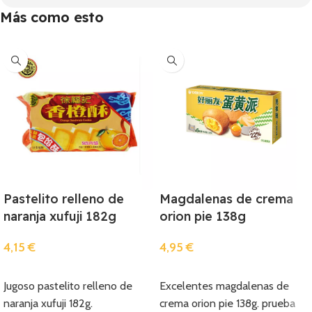
Más como esto
Pastelito relleno de
Magdalenas de crema
naranja xufuji 182g
orion pie 138g
4,15
€
4,95
€
Añadir
Añadir
Jugoso pastelito relleno de
Excelentes magdalenas de
naranja xufuji 182g.
crema orion pie 138g. prueba