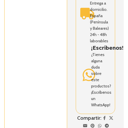
Entrega a
domicilio.
España
(Península
y Baleares)
24h - 48h
laborables
¡Escríbenos!
¿Tienes
alguna
duda
sobre
este
productos?
¡Escríbenos
un
WhatsApp!
Compartir: