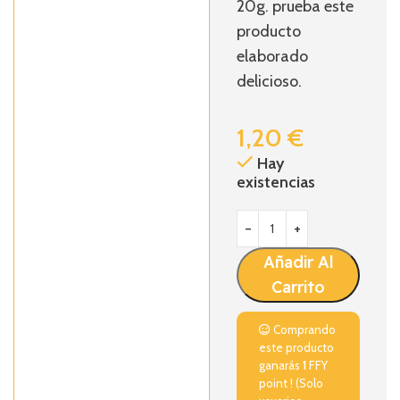
20g. prueba este
producto
elaborado
delicioso.
1,20
€
Hay
existencias
Añadir Al
Carrito
Comprando
este producto
ganarás
1
FFY
point ! (Solo