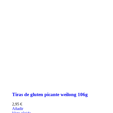
Tiras de gluten picante weilong 106g
2,95
€
Añadir