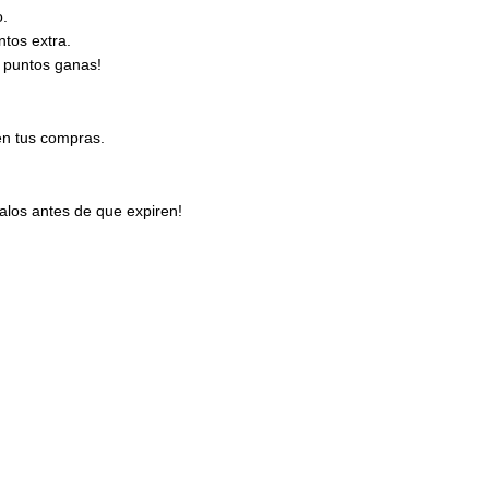
o.
tos extra.
 puntos ganas!
en tus compras.
los antes de que expiren!