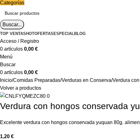
Categorías
Buscar...
TOP VENTAS
HOT
OFERTAS
ESPECIAL
BLOG
Acceso / Registro
0
artículos
0,00
€
Menú
Buscar
0
artículos
0,00
€
Inicio
Comidas Preparadas
Verduras en Conserva
Verdura con
Volver a productos
Verdura con hongos conservada y
Excelente verdura con hongos conservada yuquan 80g. alimento
1,20
€