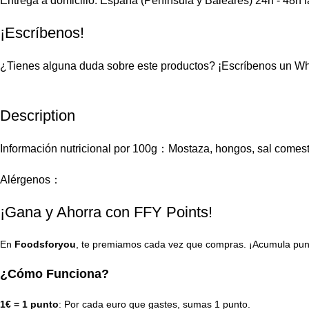
Entrega a domicilio. España (Península y Baleares) 24h - 48h 
¡Escríbenos!
¿Tienes alguna duda sobre este productos?
¡Escríbenos un W
Description
Información nutricional por 100g：Mostaza, hongos, sal comestib
Alérgenos：
¡Gana y Ahorra con FFY Points!
En
Foodsforyou
, te premiamos cada vez que compras. ¡Acumula punto
¿Cómo Funciona?
1€ = 1 punto
: Por cada euro que gastes, sumas 1 punto.