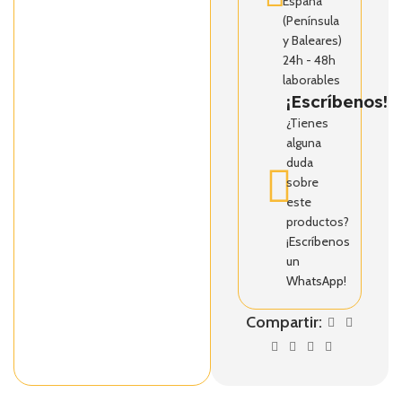
España
(Península
y Baleares)
24h - 48h
laborables
¡Escríbenos!
¿Tienes
alguna
duda
sobre
este
productos?
¡Escríbenos
un
WhatsApp!
Compartir: