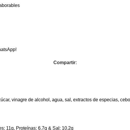
laborables
hatsApp!
Compartir:
), azúcar, vinagre de alcohol, agua, sal, extractos de especias, ceb
s: 11g, Proteínas: 6.7g & Sal: 10.2g