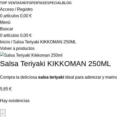
TOP VENTAS
HOT
OFERTAS
ESPECIAL
BLOG
Acceso / Registro
0
artículos
0,00
€
Menú
Buscar
0
artículos
0,00
€
Inicio
Salsa Teriyaki KIKKOMAN 250ML
Volver a productos
Salsa Teriyaki KIKKOMAN 250ML
Compra la deliciosa
salsa teriyaki
ideal para aderezar y marina
5,65
€
Hay existencias