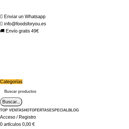
Enviar un Whatsapp
info@foodsforyou.es
🚚 Envío gratis 49€
Categorías
Buscar...
TOP VENTAS
HOT
OFERTAS
ESPECIAL
BLOG
Acceso / Registro
0
artículos
0,00
€