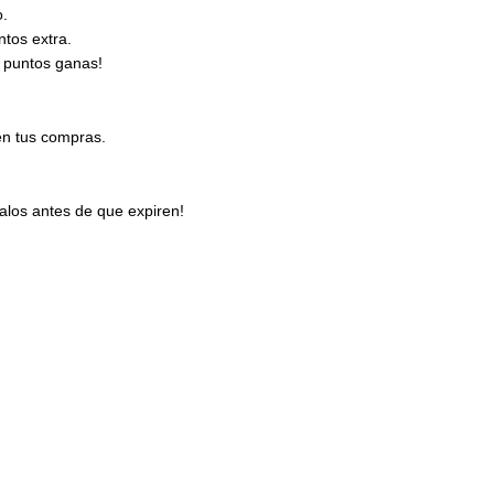
o.
tos extra.
 puntos ganas!
en tus compras.
los antes de que expiren!