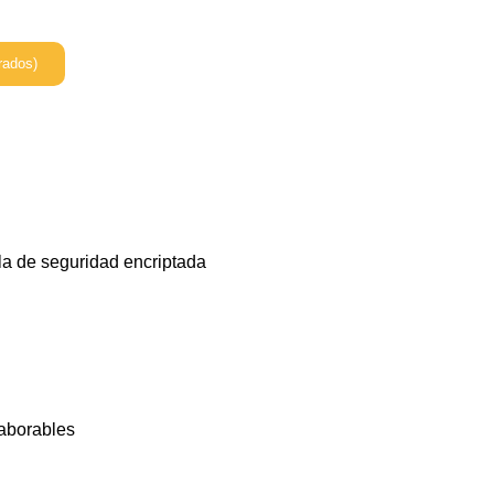
rados)
la de seguridad encriptada
laborables