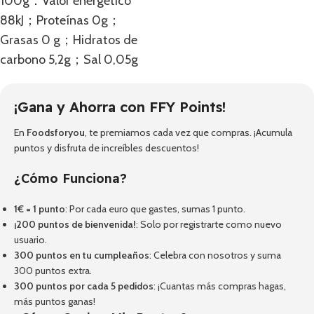
100g：Valor energético
88kJ；Proteínas 0g；
Grasas 0 g；Hidratos de
carbono 5,2g；Sal 0,05g
¡Gana y Ahorra con FFY Points!
En
Foodsforyou
, te premiamos cada vez que compras. ¡Acumula
puntos y disfruta de increíbles descuentos!
¿Cómo Funciona?
1€ = 1 punto
: Por cada euro que gastes, sumas 1 punto.
¡200 puntos de bienvenida!
: Solo por registrarte como nuevo
usuario.
300 puntos en tu cumpleaños
: Celebra con nosotros y suma
300 puntos extra.
300 puntos por cada 5 pedidos
: ¡Cuantas más compras hagas,
más puntos ganas!