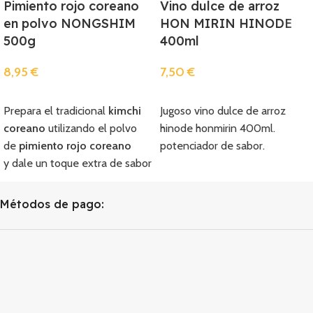
Pimiento rojo coreano
Vino dulce de arroz
en polvo NONGSHIM
HON MIRIN HINODE
500g
400ml
8,95
€
7,50
€
Añadir
Añadir
Prepara el tradicional
kimchi
Jugoso vino dulce de arroz
coreano
utilizando el polvo
hinode honmirin 400ml.
de
pimiento rojo coreano
potenciador de sabor.
y dale un toque extra de sabor
picante a tu receta casera de
kimchi.
Compra el
Métodos de pago:
exquisito
pimiento rojo
coreano
en polvo un
ingrediente natural a base de
chiles rojos secados al sol y
prepara deliciosas recetas de
kimchi
.