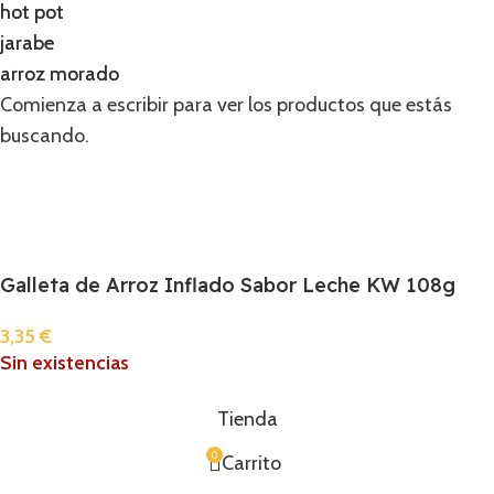
hot pot
hot pot
jarabe
jarabe
arroz morado
arroz morado
Comienza a escribir para ver los productos que estás
buscando.
Galleta de Arroz Inflado Sabor Leche KW 108g
3,35
€
Sin existencias
Tienda
0
Carrito