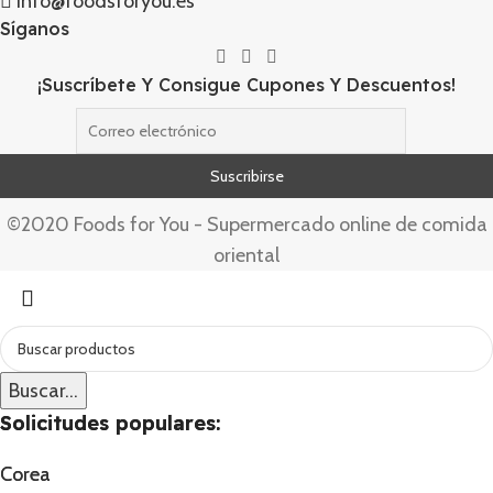
info@foodsforyou.es
Síganos
¡Suscríbete Y Consigue Cupones Y Descuentos!
©2020 Foods for You - Supermercado online de comida
oriental
Buscar...
Buscar...
Solicitudes populares:
Solicitudes populares:
Corea
Corea