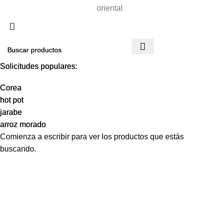
oriental
Solicitudes populares:
Solicitudes populares:
Corea
Corea
hot pot
hot pot
jarabe
jarabe
arroz morado
arroz morado
Comienza a escribir para ver los productos que estás
buscando.