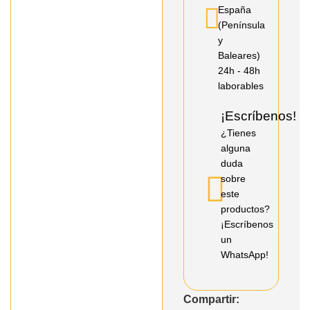
España
(Península
y
Baleares)
24h - 48h
laborables
¡Escríbenos!
¿Tienes
alguna
duda
sobre
este
productos?
¡Escríbenos
un
WhatsApp!
Compartir: