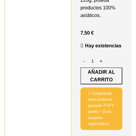
220g. prueba
productos 100%
asiáticos.
7,50
€
Hay existencias
AÑADIR AL
CARRITO
Comprando
este producto
ganarás
7
FFY
points ! (Solo
usuarios
registrados)