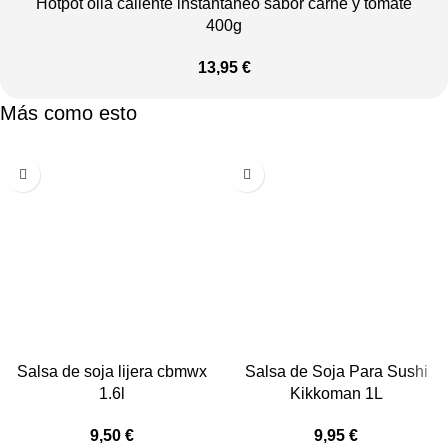
Hotpot olla caliente instantáneo sabor carne y tomate
400g
13,95
€
Más como esto
Salsa de soja lijera cbmwx
Salsa de Soja Para Sushi
1.6l
Kikkoman 1L
9,50
€
9,95
€