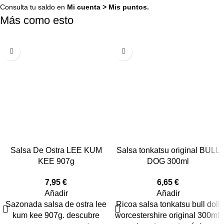
Consulta tu saldo en
Mi cuenta
>
Mis puntos
.
Más como esto
Salsa De Ostra LEE KUM
Salsa tonkatsu original BULL
KEE 907g
DOG 300ml
7,95
€
6,65
€
Añadir
Añadir
Sazonada salsa de ostra lee
Ricoa salsa tonkatsu bull doll
kum kee 907g. descubre
worcestershire original 300ml.