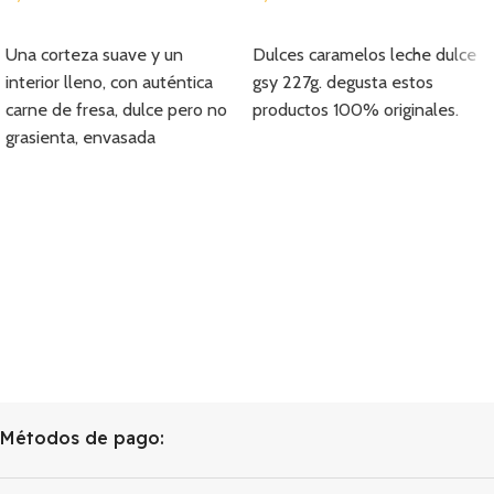
Añadir
Añadir
Una corteza suave y un
Dulces caramelos leche dulce
interior lleno, con auténtica
gsy 227g. degusta estos
carne de fresa, dulce pero no
productos 100% originales.
grasienta, envasada
individualmente y fácil de
transportar.
Métodos de pago: