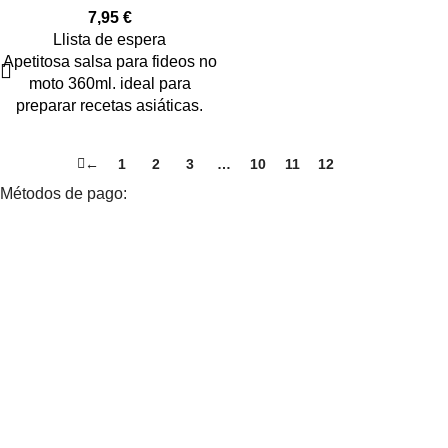
7,95
€
Llista de espera
Apetitosa salsa para fideos no
moto 360ml. ideal para
preparar recetas asiáticas.
←
1
2
3
…
10
11
12
13
Métodos de pago: