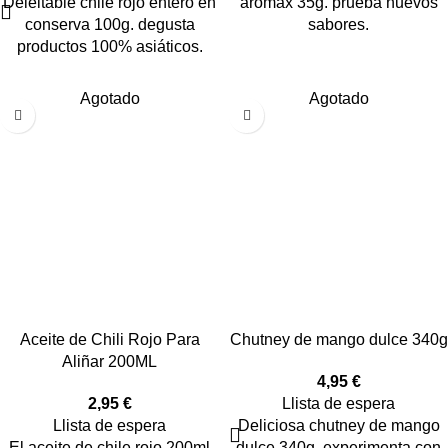
Deleitable chile rojo entero en
aromax 35g. prueba nuevos
conserva 100g. degusta
sabores.
productos 100% asiáticos.
Agotado
Agotado
Aceite de Chili Rojo Para
Chutney de mango dulce 340g
Aliñar 200ML
4,95
€
2,95
€
Llista de espera
Llista de espera
Deliciosa chutney de mango
El aceite de chile rojo 200ml
dulce 340g. experimenta con