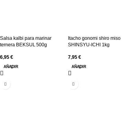
Itacho gonomi shiro miso
Salsa kalbi para marinar
SHINSYU-ICHI 1kg
ternera BEKSUL 500g
7,95
€
6,95
€
AÑADIR
AÑADIR