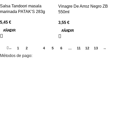
Salsa Tandoori masala
Vinagre De Arroz Negro ZB
marinada PATAK’S 283g
550ml
5,45
€
3,55
€
AÑADIR
AÑADIR
←
1
2
3
4
5
6
…
11
12
13
→
Métodos de pago: